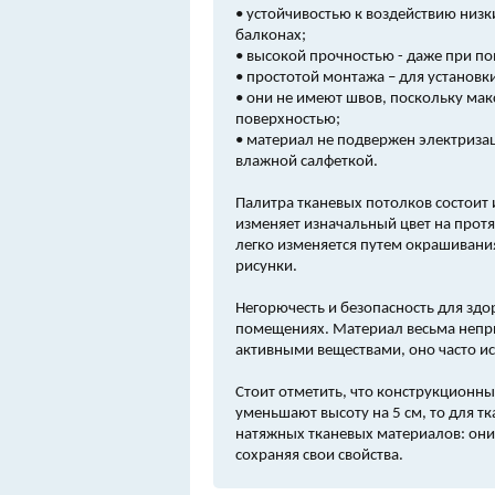
• устойчивостью к воздействию низк
балконах;
• высокой прочностью - даже при п
• простотой монтажа – для установк
• они не имеют швов, поскольку мак
поверхностью;
• материал не подвержен электризац
влажной салфеткой.
Палитра тканевых потолков состоит 
изменяет изначальный цвет на прот
легко изменяется путем окрашивани
рисунки.
Негорючесть и безопасность для зд
помещениях. Материал весьма неприх
активными веществами, оно часто ис
Стоит отметить, что конструкционны
уменьшают высоту на 5 см, то для т
натяжных тканевых материалов: они 
сохраняя свои свойства.