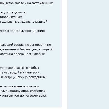
х, в том числе и на застекленных
сходится дальше;
епловой пушки;
я цельным, с идеально гладкой
и уход к простому протиранию
вающий состав, не выгорает и не
радиционный белый цвет, который
давать на поверхности любые
 устанавливаться в любых
твие с водой и химически
же в медицинских учреждениях.
, если пленочные потолки
х шумоизолирующих свойствах
 они служат до четверти века,