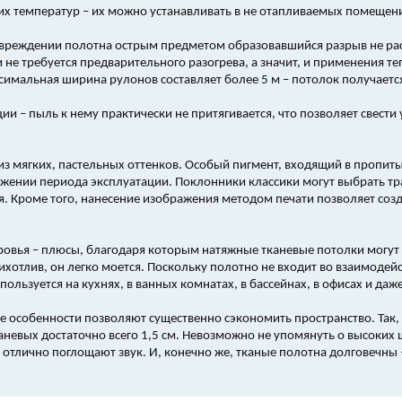
их температур – их можно устанавливать в не отапливаемых помещения
овреждении полотна острым предметом образовавшийся разрыв не ра
и не требуется предварительного разогрева, а значит, и применения т
симальная ширина рулонов составляет более 5 м – потолок получаетс
ии – пыль к нему практически не притягивается, что позволяет свест
из мягких, пастельных оттенков. Особый пигмент, входящий в пропиты
яжении периода эксплуатации. Поклонники классики могут выбрать т
я. Кроме того, нанесение изображения методом печати позволяет соз
оровья – плюсы, благодаря которым натяжные тканевые потолки могут
отлив, он легко моется. Поскольку полотно не входит во взаимодейс
пользуется на кухнях, в ванных комнатах, в бассейнах, в офисах и да
е особенности позволяют существенно сэкономить пространство. Так
каневых достаточно всего 1,5 см. Невозможно не упомянуть о высоки
отлично поглощают звук. И, конечно же, тканые полотна долговечны –